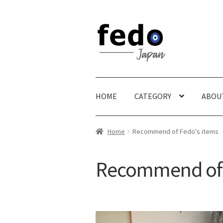
Skip
Skip
to
to
navigation
content
HOME
CATEGORY
ABOU
Home
Recommend of Fedo's items
Recommend of 