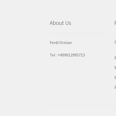
About Us
Ferdi Orman
Tel : +909012995713