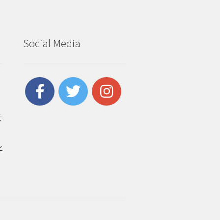
Social Media
意
ン