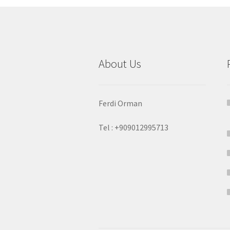
About Us
Ferdi Orman
Tel : +909012995713