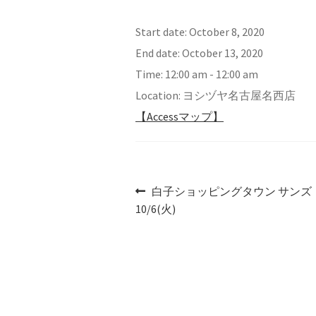
Start date:
October 8, 2020
End date:
October 13, 2020
Time:
12:00 am - 12:00 am
Location:
ヨシヅヤ名古屋名西店
【Accessマップ】
Post
Previous
白子ショッピングタウン サンズ 9
post:
10/6(火)
navigation