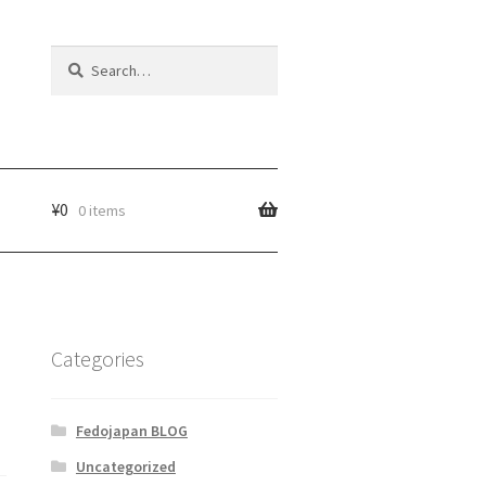
Search
Search
for:
¥
0
0 items
Categories
Fedojapan BLOG
Uncategorized