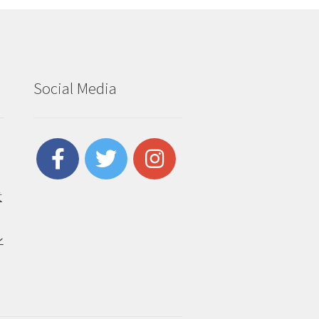
Social Media
意
ン